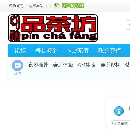
设为首页
|
收藏本站
|
|
论坛
每日签到
VIP充值
积分充值
夜游推荐
会所体验
QM体验
会所资料
站
社区
请稍候..