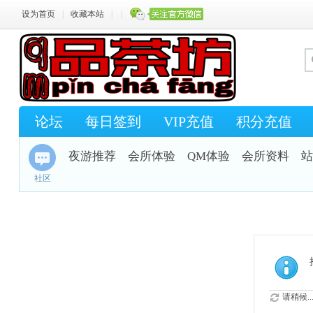
设为首页
|
收藏本站
|
|
论坛
每日签到
VIP充值
积分充值
夜游推荐
会所体验
QM体验
会所资料
站
社区
请稍候..