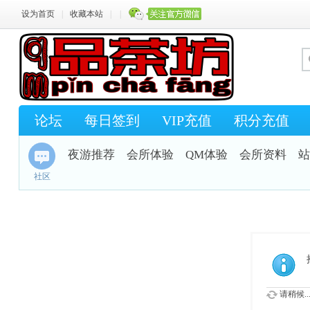
设为首页
|
收藏本站
|
|
论坛
每日签到
VIP充值
积分充值
夜游推荐
会所体验
QM体验
会所资料
站
社区
请稍候..