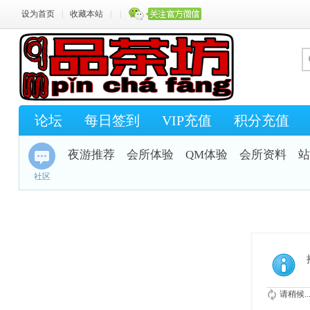
设为首页
|
收藏本站
|
|
论坛
每日签到
VIP充值
积分充值
夜游推荐
会所体验
QM体验
会所资料
站
社区
请稍候..