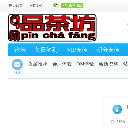
设为首页
|
收藏本站
|
|
论坛
每日签到
VIP充值
积分充值
夜游推荐
会所体验
QM体验
会所资料
站
社区
请稍候..