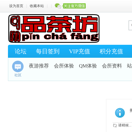
设为首页
|
收藏本站
|
|
论坛
每日签到
VIP充值
积分充值
夜游推荐
会所体验
QM体验
会所资料
站
社区
请稍候...