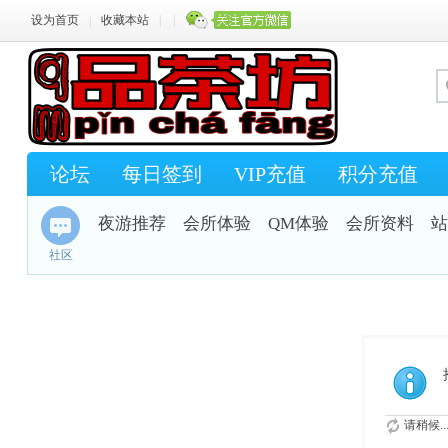
设为首页
|
收藏本站
|
|
论坛
每日签到
VIP充值
积分充值
夜游推荐
会所体验
QM体验
会所资料
站
社区
请稍候..