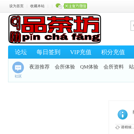
设为首页
|
收藏本站
|
|
论坛
每日签到
VIP充值
积分充值
夜游推荐
会所体验
QM体验
会所资料
站
社区
请稍候..