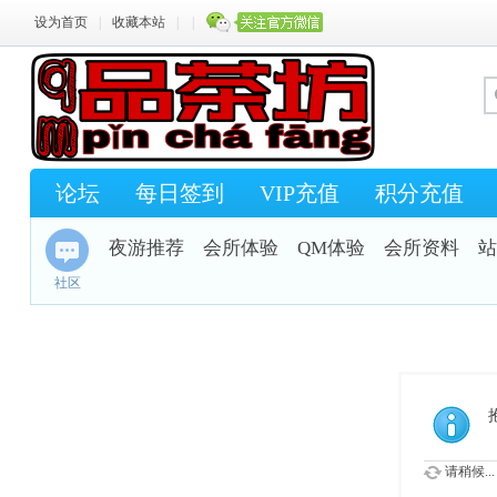
设为首页
|
收藏本站
|
|
论坛
每日签到
VIP充值
积分充值
夜游推荐
会所体验
QM体验
会所资料
站
社区
请稍候...