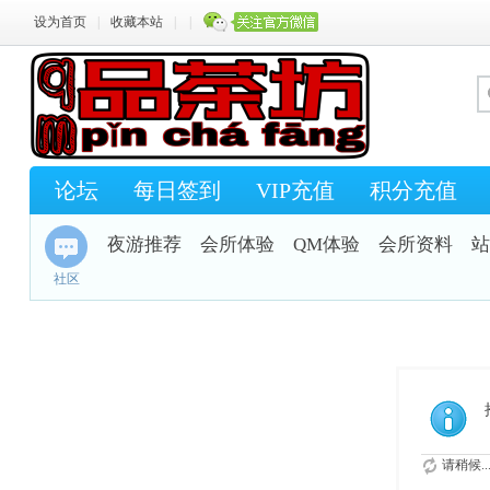
设为首页
|
收藏本站
|
|
论坛
每日签到
VIP充值
积分充值
夜游推荐
会所体验
QM体验
会所资料
站
社区
请稍候..