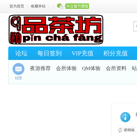
设为首页
|
收藏本站
|
|
论坛
每日签到
VIP充值
积分充值
夜游推荐
会所体验
QM体验
会所资料
站
社区
请稍候..