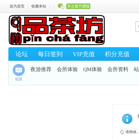
设为首页
|
收藏本站
|
|
论坛
每日签到
VIP充值
积分充值
夜游推荐
会所体验
QM体验
会所资料
站
社区
请稍候..