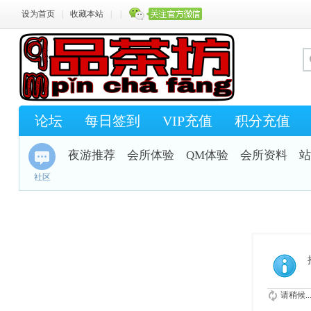
设为首页
|
收藏本站
|
|
论坛
每日签到
VIP充值
积分充值
夜游推荐
会所体验
QM体验
会所资料
站
社区
请稍候..