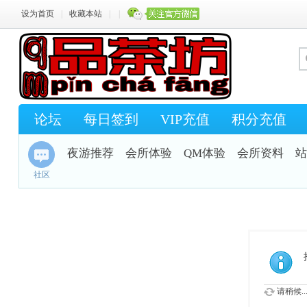
设为首页
|
收藏本站
|
|
论坛
每日签到
VIP充值
积分充值
夜游推荐
会所体验
QM体验
会所资料
站
社区
请稍候..