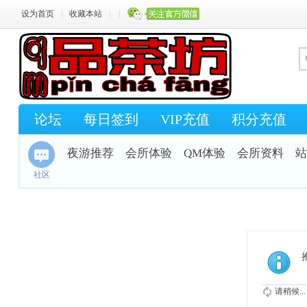
设为首页
|
收藏本站
|
|
论坛
每日签到
VIP充值
积分充值
夜游推荐
会所体验
QM体验
会所资料
站
社区
请稍候...