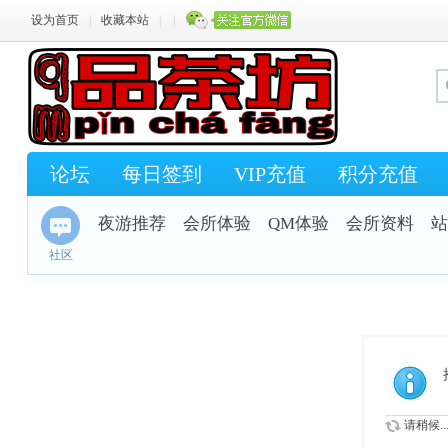
设为首页
|
收藏本站
|
|
论坛
每日签到
VIP充值
积分充值
夜游推荐
会所体验
QM体验
会所资料
站
社区
请稍候..