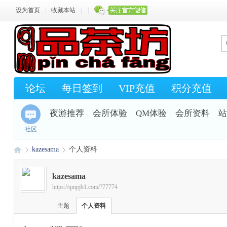
设为首页
|
收藏本站
|
|
论坛
每日签到
VIP充值
积分充值
夜游推荐
会所体验
QM体验
会所资料
站
社区
kazesama
个人资料
kazesama
https://qmpjb1.com/?77774
Q
›
›
主题
个人资料