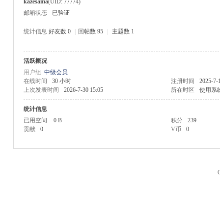
kazesama
(UID: 77774)
邮箱状态
已验证
统计信息
好友数 0
|
回帖数 95
|
主题数 1
活跃概况
M
用户组
中级会员
在线时间
30 小时
注册时间
2025-7-
上次发表时间
2026-7-30 15:05
所在时区
使用系
统计信息
已用空间
0 B
积分
239
贡献
0
V币
0
品