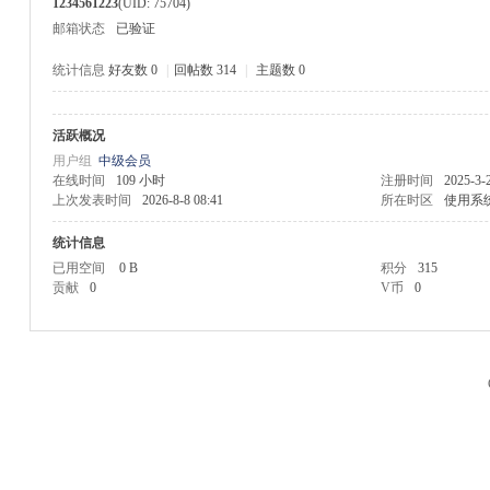
1234561223
(UID: 75704)
邮箱状态
已验证
统计信息
好友数 0
|
回帖数 314
|
主题数 0
活跃概况
M
用户组
中级会员
在线时间
109 小时
注册时间
2025-3-
上次发表时间
2026-8-8 08:41
所在时区
使用系
统计信息
已用空间
0 B
积分
315
贡献
0
V币
0
品