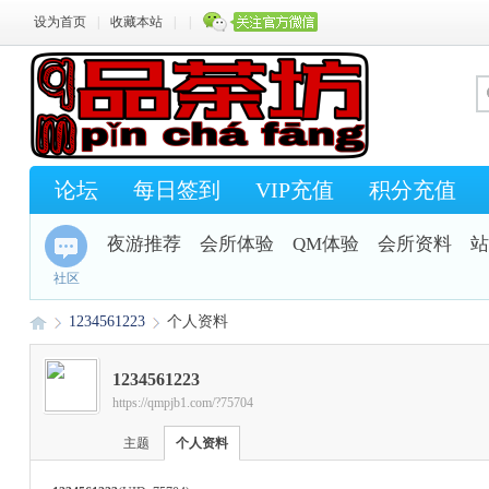
设为首页
|
收藏本站
|
|
论坛
每日签到
VIP充值
积分充值
夜游推荐
会所体验
QM体验
会所资料
站
社区
1234561223
个人资料
1234561223
https://qmpjb1.com/?75704
Q
›
›
主题
个人资料